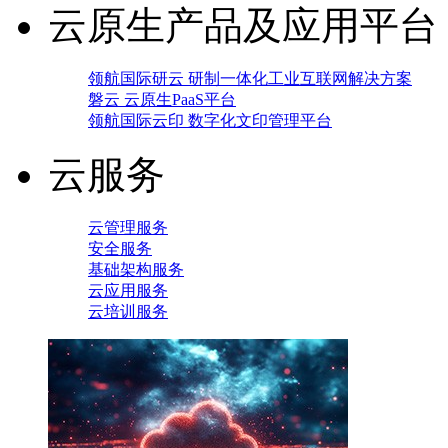
云原生产品及应用平台
领航国际研云 研制一体化工业互联网解决方案
磐云 云原生PaaS平台
领航国际云印 数字化文印管理平台
云服务
云管理服务
安全服务
基础架构服务
云应用服务
云培训服务