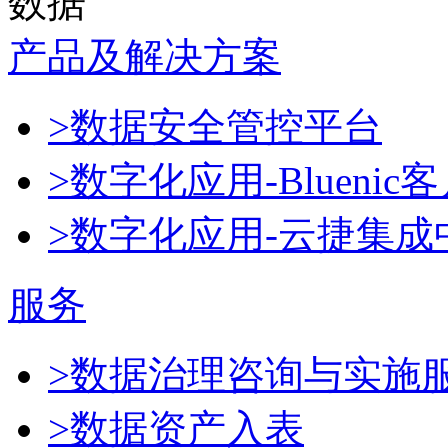
数据
产品及解决方案
>数据安全管控平台
>数字化应用-Blueni
>数字化应用-云捷集成
服务
>数据治理咨询与实施
>数据资产入表