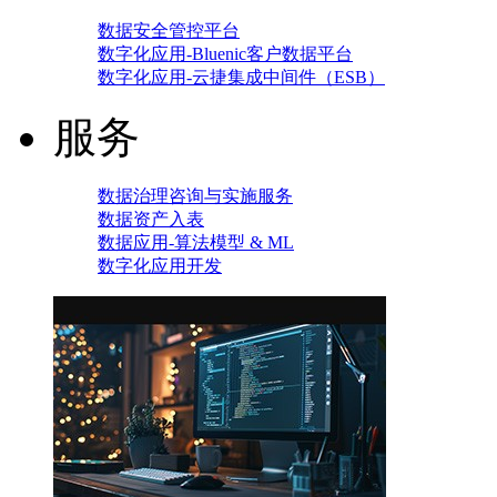
数据安全管控平台
数字化应用-Bluenic客户数据平台
数字化应用-云捷集成中间件（ESB）
服务
数据治理咨询与实施服务
数据资产入表
数据应用-算法模型 & ML
数字化应用开发