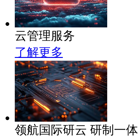
云管理服务
了解更多
领航国际研云 研制一