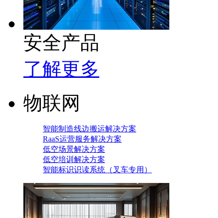
安全产品
了解更多
物联网
智能制造线边搬运解决方案
RaaS运营服务解决方案
低空场景解决方案
低空培训解决方案
智能标识识读系统（叉车专用）