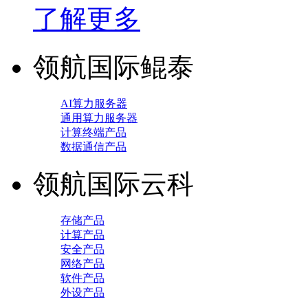
了解更多
领航国际鲲泰
AI算力服务器
通用算力服务器
计算终端产品
数据通信产品
领航国际云科
存储产品
计算产品
安全产品
网络产品
软件产品
外设产品