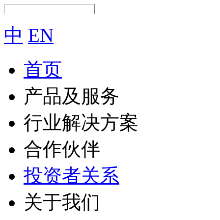
中
EN
首页
产品及服务
行业解决方案
合作伙伴
投资者关系
关于我们