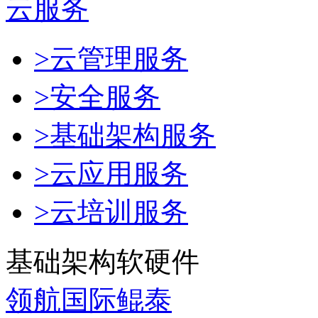
云服务
>云管理服务
>安全服务
>基础架构服务
>云应用服务
>云培训服务
基础架构软硬件
领航国际鲲泰