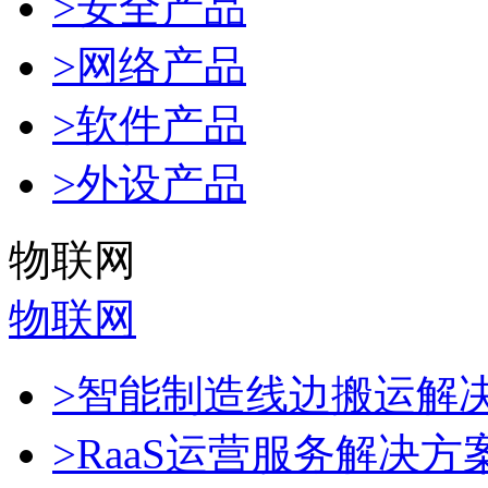
>安全产品
>网络产品
>软件产品
>外设产品
物联网
物联网
>智能制造线边搬运解
>RaaS运营服务解决方