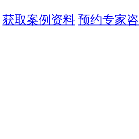
获取案例资料
预约专家咨