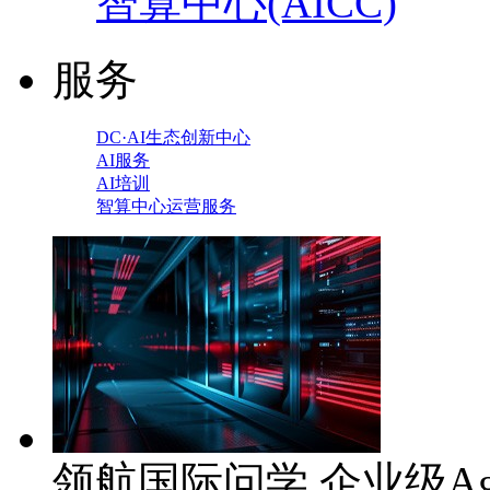
智算中心(AICC)
服务
DC·AI生态创新中心
AI服务
AI培训
智算中心运营服务
领航国际问学 企业级Ag